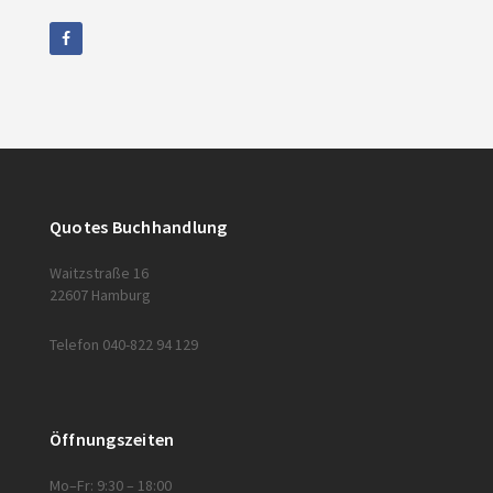
Quotes Buchhandlung
Waitzstraße 16
22607 Hamburg
Telefon 040-822 94 129
Öffnungszeiten
Mo–Fr: 9:30 – 18:00