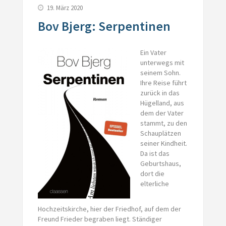
19. März 2020
Bov Bjerg: Serpentinen
Ein Vater
unterwegs mit
seinem Sohn.
Ihre Reise führt
zurück in das
Hügelland, aus
dem der Vater
stammt, zu den
Schauplätzen
seiner Kindheit.
Da ist das
Geburtshaus,
dort die
elterliche
Hochzeitskirche, hier der Friedhof, auf dem der
Freund Frieder begraben liegt. Ständiger