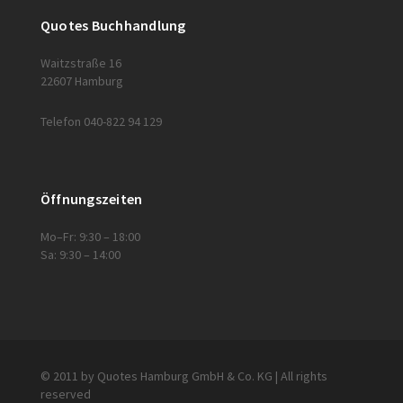
Quotes Buchhandlung
Waitzstraße 16
22607 Hamburg
Telefon 040-822 94 129
Öffnungszeiten
Mo–Fr: 9:30 – 18:00
Sa: 9:30 – 14:00
© 2011 by Quotes Hamburg GmbH & Co. KG | All rights
reserved