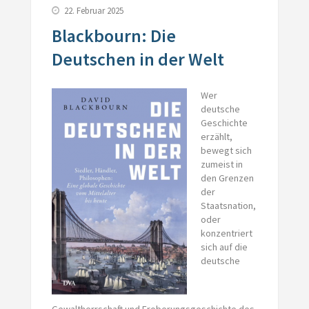
22. Februar 2025
Blackbourn: Die
Deutschen in der Welt
Wer
deutsche
Geschichte
erzählt,
bewegt sich
zumeist in
den Grenzen
der
Staatsnation,
oder
konzentriert
sich auf die
deutsche
Gewaltherrschaft und Eroberungsgeschichte des