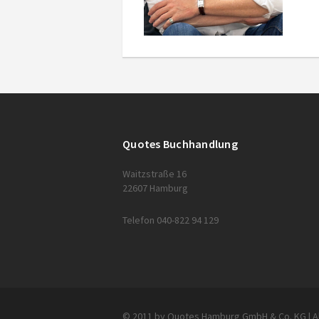
Quotes Buchhandlung
Waitzstraße 16
22607 Hamburg
Telefon 040-822 94 129
© 2011 by Quotes Hamburg GmbH & Co. KG | Al