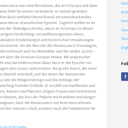
Sac
enaissance war eine Revolution, die erst Europa und dann
anze Welt für immer veränderte. In seinem grandios
Krim
lten Buch entfaltet Bernd Roeck ein beeindruckendes
Kin
ama dieser dramatischen Epoche. Zugleich erklärt er im
ont der Globalgeschichte, wieso es in Europa zu dieser
Ges
gartigen Verdichtung von weltbewegenden Ideen,
Tas
akulären Entdeckungen und historischen Umwälzungen
n konnte. Um die Wurzeln der Renaissance freizulegen,
Eng
t Bernd Roeck weit ins Mittelalter und die Antike zurück –
eit über die Grenzen Europas hinaus. Mit analytischer
fe und darstellerischem Glanz lässt er die Epoche vor
Fol
ugen des Lesers auferstehen: die große Kunst, die unter
ens Himmel entstand, und die Ideen der Humanisten
o wie die Religionskriege und die Anfänge der
werfung fremder Erdteile. Er erzählt von Kaufleuten und
ern, Kaisern und Päpsten, klugen Frauen und monströsen
 Kleinen, die fern der Paläste mit Krankheit und Hunger
 magnum, dass die Renaissance mit ihren Innovationen
und des Geistes schuf, sondern auch die Fundamente für
bt es nicht mehr