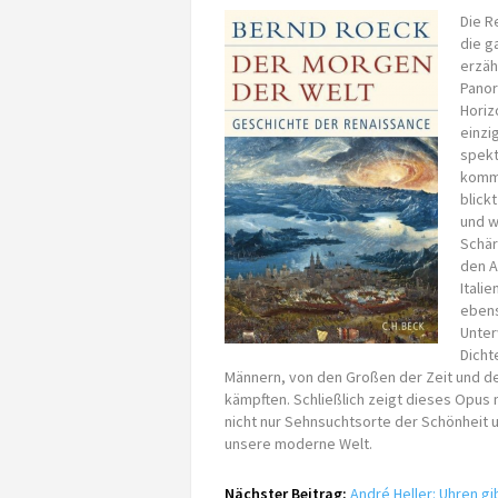
Die R
die g
erzäh
Panor
Horiz
einzi
spekt
komme
blick
und w
Schär
den A
Itali
ebens
Unter
Dicht
Männern, von den Großen der Zeit und den
kämpften. Schließlich zeigt dieses Opus
nicht nur Sehnsuchtsorte der Schönheit 
unsere moderne Welt.
Nächster Beitrag:
André Heller: Uhren gi