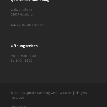
Waitzstraße 16
22607 Hamburg
Telefon 040-822 94 129
Öffnungszeiten
Mo–Fr: 9:30 – 18:00
Sa: 9:30 – 14:00
© 2011 by Quotes Hamburg GmbH & Co. KG | All rights
reserved