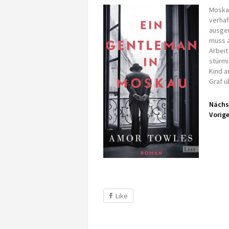
Moskau
verhaf
ausger
muss a
Arbeit
stürmi
Kind a
Graf ü
Nächst
Vorige
Like