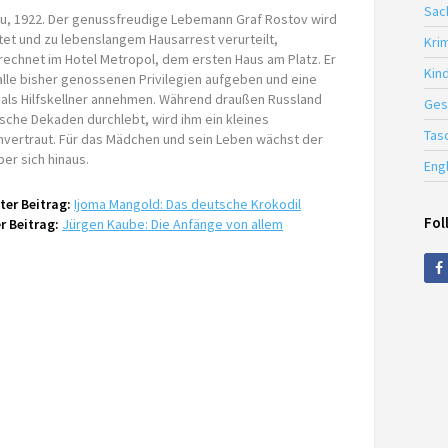
Sac
, 1922. Der genussfreudige Lebemann Graf Rostov wird
tet und zu lebenslangem Hausarrest verurteilt,
Krim
echnet im Hotel Metropol, dem ersten Haus am Platz. Er
Kin
lle bisher genossenen Privilegien aufgeben und eine
 als Hilfskellner annehmen. Während draußen Russland
Ges
sche Dekaden durchlebt, wird ihm ein kleines
Tas
nvertraut. Für das Mädchen und sein Leben wächst der
ber sich hinaus.
Eng
er Beitrag:
Ijoma Mangold: Das deutsche Krokodil
Fol
r Beitrag:
Jürgen Kaube: Die Anfänge von allem