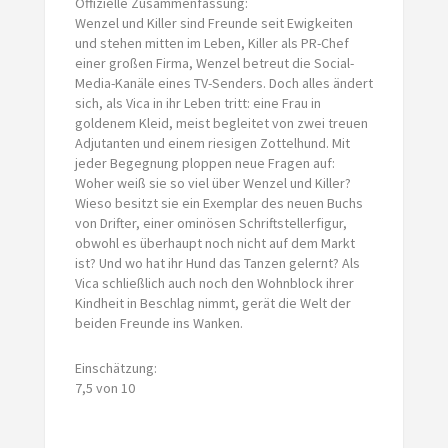
Offizielle Zusammenfassung:
Wenzel und Killer sind Freunde seit Ewigkeiten
und stehen mitten im Leben, Killer als PR-Chef
einer großen Firma, Wenzel betreut die Social-
Media-Kanäle eines TV-Senders. Doch alles ändert
sich, als Vica in ihr Leben tritt: eine Frau in
goldenem Kleid, meist begleitet von zwei treuen
Adjutanten und einem riesigen Zottelhund. Mit
jeder Begegnung ploppen neue Fragen auf:
Woher weiß sie so viel über Wenzel und Killer?
Wieso besitzt sie ein Exemplar des neuen Buchs
von Drifter, einer ominösen Schriftstellerfigur,
obwohl es überhaupt noch nicht auf dem Markt
ist? Und wo hat ihr Hund das Tanzen gelernt? Als
Vica schließlich auch noch den Wohnblock ihrer
Kindheit in Beschlag nimmt, gerät die Welt der
beiden Freunde ins Wanken.
Einschätzung:
7,5 von 10